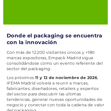
Donde el packaging se encuentra
con la innovación
REUSE
Con más de 12.200 visitantes únicos y +180
marcas expositoras, Empack Madrid sigue
Soluciones reutilizables, modelos circulares y
consolidándose como un evento referente del
nuevas formas de reducir el impacto ambiental
sector del packaging.
a través del packaging.
Los próximos
11 y 12 de noviembre de 2026
,
IFEMA Madrid volverá a reunir a marcas,
fabricantes, diseñadores, retailers y expertos
del sector para descubrir las últimas
tendencias, generar nuevas oportunidades de
negocio y conectar con toda la cadena de valor
del packaging.