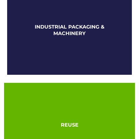
PACKAGING TRENDS
Descubre las últimas tendencias en diseño,
INDUSTRIAL PACKAGING &
materiales, innovación y experiencias que
MACHINERY
están transformando el futuro del packaging.
INDUSTRIAL PACKAGING &
MACHINERY
Maquinaria, etiquetado y tecnología para
REUSE
procesos de packaging más eficientes,
flexibles e inteligentes.