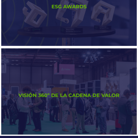
Un espacio dedicado a las soluciones que están
ESG AWARDS
transformando la forma en que entendemos el
envase reutilizable.
ESTE AÑO CON NUEVA
CATEGORÍA
Un galardón que reconoce a las empresas más
VISIÓN 360º DE LA CADENA DE VALOR
comprometidas con el medioambiente, la
sociedad y la buena gobernanza.