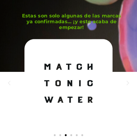
Estas son solo algunas de las marcas
ya confirmadas… ¡y esto acaba de
empezar!