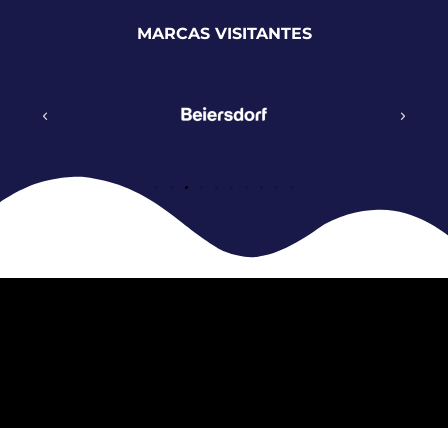
MARCAS VISITANTES
Desde hace más de una década Empack se celebra
con LOGISTICS & AUTOMATION. Además, desde
2024, en el pabellón contiguo también tiene lugar
LOGISTIC & INDUSTRIAL BUILD, el único salón
dedicado la edificación logística e industrial.