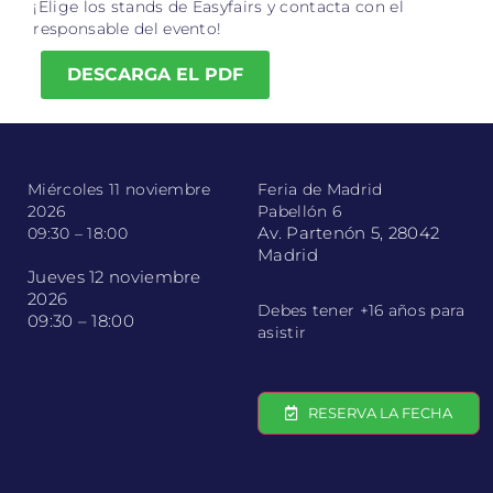
¡Elige los stands de Easyfairs y contacta con el
responsable del evento!
DESCARGA EL PDF
Miércoles 11 noviembre
Feria de Madrid
2026
Pabellón 6
Av. Partenón 5, 28042
09:30 – 18:00
Madrid
Jueves 12 noviembre
2026
Debes tener +16 años para
09:30 – 18:00
asistir
RESERVA LA FECHA