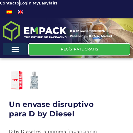
Contacto
Login MyEasyfairs
11 & 12 noviembre 2026
Pabellón 6 - IFEMA, Madrid
REGÍSTRATE GRATIS
Un envase disruptivo
para D by Diesel
D by Diesel
es la primera fragancia sin