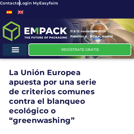
Contacto
Login MyEasyfairs
11 & 12 noviembre 2026
Pabellón 6 - IFEMA, Madrid
REGÍSTRATE GRATIS
La Unión Europea
apuesta por una serie
de criterios comunes
contra el blanqueo
ecológico o
“greenwashing”