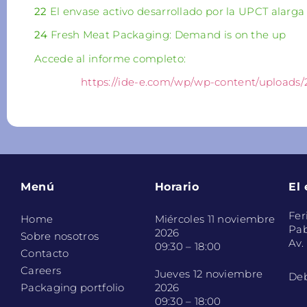
22
El envase activo desarrollado por la UPCT alarga 
24
Fresh Meat Packaging: Demand is on the up
Accede al informe completo:
https://ide-e.com/wp/wp-content/upload
Menú
Horario
El
Fer
Home
Miércoles 11 noviembre
Pab
2026
Sobre nosotros
Av.
09:30 – 18:00
Contacto
Careers
Jueves 12 noviembre
Deb
Packaging portfolio
2026
09:30 – 18:00