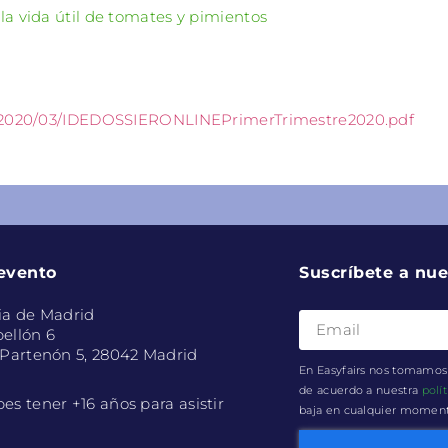
la vida útil de tomates y pimientos
s/2020/03/IDEDOSSIERONLINEPrimerTrimestre2020.pdf
 evento
Suscríbete a nue
ia de Madrid
ellón 6
 Partenón 5, 28042 Madrid
En Easyfairs nos tomamos 
de acuerdo a nuestra
polí
es tener +16 años para asistir
baja en cualquier momento 