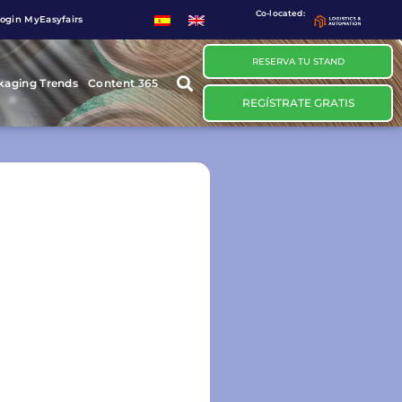
Co-located:
ogin MyEasyfairs
RESERVA TU STAND
kaging Trends
Content 365
REGÍSTRATE GRATIS