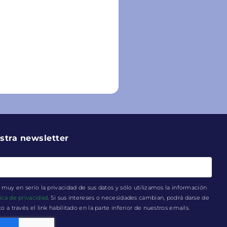
stra newsletter
muy en serio la privacidad de sus datos y sólo utilizamos la información
tica de privacidad
. Si sus intereses o necesidades cambian, podrá darse de
a través el link habilitado en la parte inferior de nuestros emails.