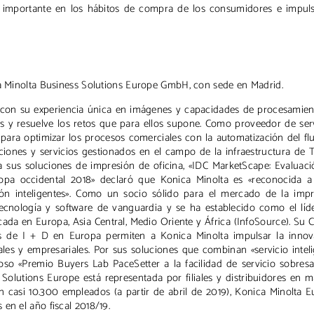
 importante en los hábitos de compra de los consumidores e impuls
ca Minolta Business Solutions Europe GmbH, con sede en Madrid.
l: con su experiencia única en imágenes y capacidades de procesamie
tes y resuelve los retos que para ellos supone. Como proveedor de ser
s para optimizar los procesos comerciales con la automatización del fl
iones y servicios gestionados en el campo de la infraestructura de T
a sus soluciones de impresión de oficina, «IDC MarketScape: Evaluac
uropa occidental 2018» declaró que Konica Minolta es «reconocida a
ón inteligentes». Como un socio sólido para el mercado de la impr
tecnología y software de vanguardia y se ha establecido como el líd
a en Europa, Asia Central, Medio Oriente y África (InfoSource). Su 
os de I + D en Europa permiten a Konica Minolta impulsar la innov
les y empresariales. Por sus soluciones que combinan «servicio intel
gioso «Premio Buyers Lab PaceSetter a la facilidad de servicio sobresa
Solutions Europe está representada por filiales y distribuidores en 
n casi 10.300 empleados (a partir de abril de 2019), Konica Minolta 
en el año fiscal 2018/19.