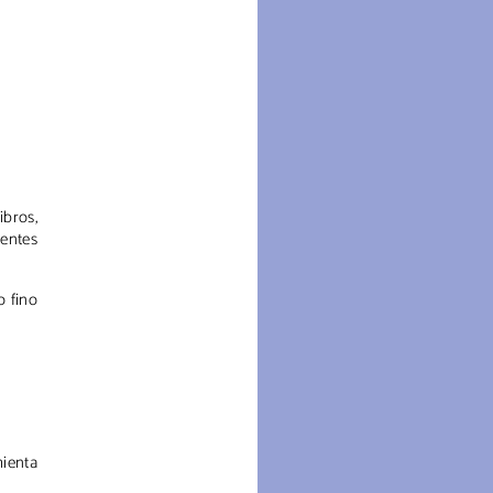
ibros,
ientes
o fino
mienta