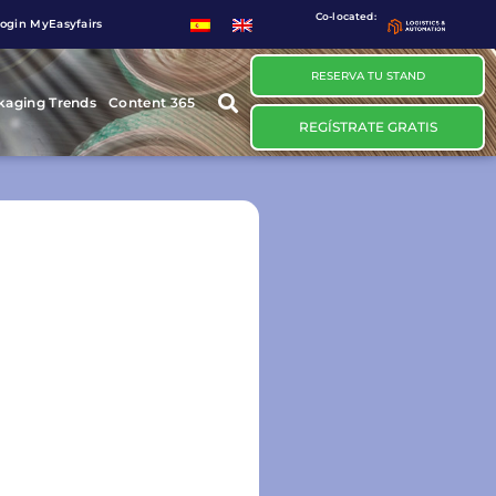
Co-located:
ogin MyEasyfairs
RESERVA TU STAND
kaging Trends
Content 365
REGÍSTRATE GRATIS