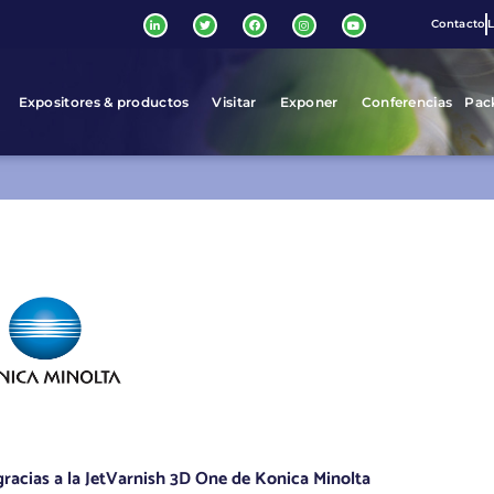
Contacto
L
Expositores & productos
Visitar
Exponer
Conferencias
Pac
racias a la JetVarnish 3D One de Konica Minolta