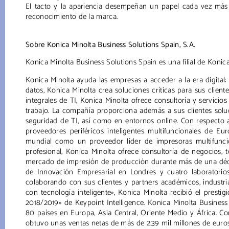
El tacto y la apariencia desempeñan un papel cada vez más
reconocimiento de la marca.
Sobre Konica Minolta Business Solutions Spain, S.A.
Konica Minolta Business Solutions Spain es una filial de Koni
Konica Minolta ayuda las empresas a acceder a la era digita
datos, Konica Minolta crea soluciones críticas para sus clien
integrales de TI, Konica Minolta ofrece consultoría y servicio
trabajo. La compañía proporciona además a sus clientes soluc
seguridad de TI, así como en entornos online. Con respecto 
proveedores periféricos inteligentes multifuncionales de E
mundial como un proveedor líder de impresoras multifunci
profesional, Konica Minolta ofrece consultoría de negocios, 
mercado de impresión de producción durante más de una décad
de Innovación Empresarial en Londres y cuatro laboratori
colaborando con sus clientes y partners académicos, industria
con tecnología inteligente», Konica Minolta recibió el presti
2018/2019» de Keypoint Intelligence. Konica Minolta Business 
80 países en Europa, Asia Central, Oriente Medio y África. Co
obtuvo unas ventas netas de más de 2.39 mil millones de euros 