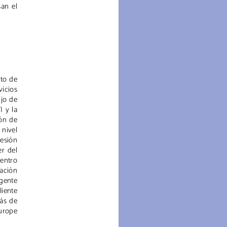
an el
nto de
vicios
ujo de
I y la
ión de
 nivel
esión
er del
Centro
ación
igente
liente
más de
Europe