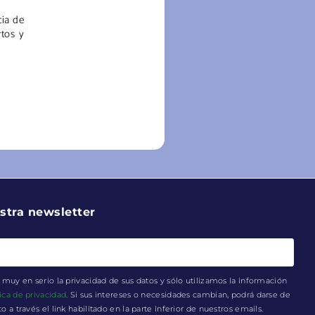
cia de
rtos y
stra newsletter
muy en serio la privacidad de sus datos y sólo utilizamos la información
tica de privacidad
. Si sus intereses o necesidades cambian, podrá darse de
a través el link habilitado en la parte inferior de nuestros emails.