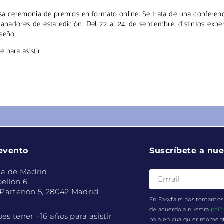
osa ceremonia de premios en formato online. Se trata de una conferen
nadores de esta edición. Del 22 al 24 de septiembre, distintos expe
seño.
 para asistir.
 evento
Suscríbete a nue
ia de Madrid
ellón 6
 Partenón 5, 28042 Madrid
En Easyfairs nos tomamos 
de acuerdo a nuestra
polí
es tener +16 años para asistir
baja en cualquier momento 