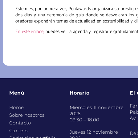
Este mes, por primera vez, Pentawards organizará su prestigi
dos días y una ceremonia de gala donde se desvelarán los ga
oradores expondrán temas de actualidad en sostenibilidad y di
En este enlace,
puedes ver la agenda y registrarte gratuitamente
Menú
Horario
El
Fer
Home
Miércoles 11 noviembre
Pab
2026
Sobre nosotros
Av.
09:30 – 18:00
Contacto
Careers
Jueves 12 noviembre
Deb