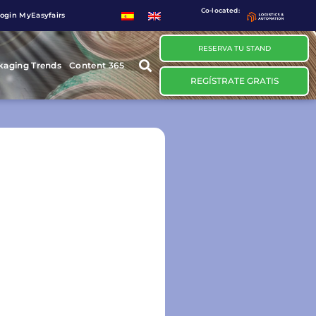
Co-located:
ogin MyEasyfairs
RESERVA TU STAND
kaging Trends
Content 365
REGÍSTRATE GRATIS