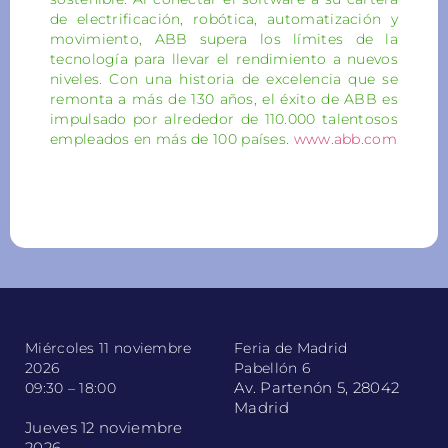
de electrificación, robótica, automatización y
movimiento, ABB supera los límites de la
tecnología para llevar el rendimiento a nuevos
niveles. Con una historia de excelencia que se
remonta a más de 130 años, el éxito de ABB es
impulsado por alrededor de 110.000 talentosos
empleados en más de 100 países.
www.abb.com
Miércoles 11 noviembre
Feria de Madrid
2026
Pabellón 6
Av. Partenón 5, 28042
09:30 – 18:00
Madrid
Jueves 12 noviembre
2026