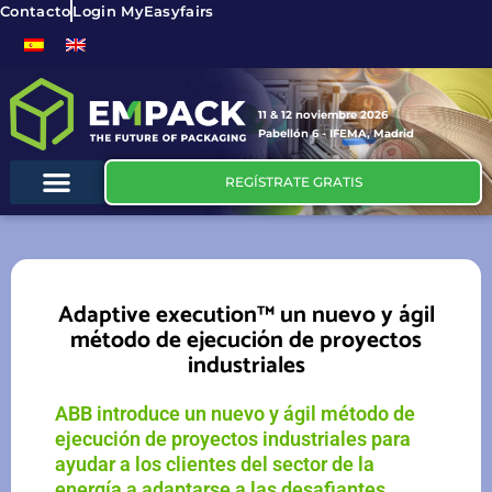
Contacto
Login MyEasyfairs
11 & 12 noviembre 2026
Pabellón 6 - IFEMA, Madrid
REGÍSTRATE GRATIS
Adaptive execution™ un nuevo y ágil
método de ejecución de proyectos
industriales
ABB introduce un nuevo y ágil método de
ejecución de proyectos industriales para
ayudar a los clientes del sector de la
energía a adaptarse a las desafiantes