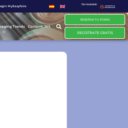
Co-located:
ogin MyEasyfairs
RESERVA TU STAND
kaging Trends
Content 365
REGÍSTRATE GRATIS