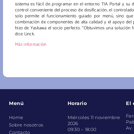
sistema es fácil de programar en el entorno TIA Portal y su
control conveniente del proceso de dosificación, el controlad
solo permite el funcionamiento guiado por menú, sino que t
combinación de componentes de alta calidad y el apoyo del pe
hizo de Yaskawa el socio perfecto. “Obtuvimos una solución f
dice Linck.
Más información
Menú
Horario
El
Fer
Home
Miércoles 11 noviembre
Pab
2026
Sobre nosotros
Av.
09:30 – 18:00
Contacto