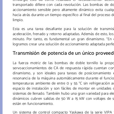
transportado difiere con cada revolución. Las bombas de dob
accionamiento sensible pero altamente dinámico evita cualq
hacia atrás durante un tiempo específico al final del proceso 
limpio.
Esta es una tarea desafiante para la solución de transmi
aceleración, frenado y retorno adaptadas. Además de esto, lo
minuto. Por tanto, es fundamental un gran dinamismo. “En
logramos crear una solución de accionamiento adaptada perfect
Transmisión de potencia de un único proveed
La fuerza motriz de las bombas de doble tornillo la prop
servoaccionamientos de CA de respuesta rápida cuentan con u
dinamismo, y son ideales para tareas de posicionamiento e
resonancia de la máquina automáticamente durante el funcio
temperaturas ambiente de entre 0 y 55 °C sin refrigeración 
espacio de instalación y son fáciles de montar en unidades 
sistemas de llenado. También hubo una gran variedad para eleg
dinámicos cubren salidas de 50 W a 15 kW con voltajes de 
están en funcionamiento.
Un sistema de control compacto Yaskawa de la serie VIPA SL