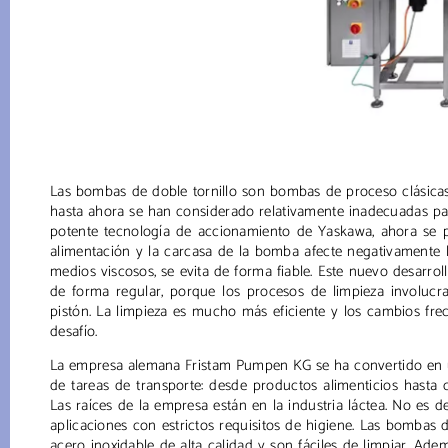
Las bombas de doble tornillo son bombas de proceso clásicas
hasta ahora se han considerado relativamente inadecuadas para
potente tecnología de accionamiento de Yaskawa, ahora se pu
alimentación y la carcasa de la bomba afecte negativamente lo
medios viscosos, se evita de forma fiable. Este nuevo desarro
de forma regular, porque los procesos de limpieza involu
pistón. La limpieza es mucho más eficiente y los cambios fr
desafío.
La empresa alemana Fristam Pumpen KG se ha convertido en u
de tareas de transporte: desde productos alimenticios hasta
Las raíces de la empresa están en la industria láctea. No es 
aplicaciones con estrictos requisitos de higiene. Las bombas 
acero inoxidable de alta calidad y son fáciles de limpiar. Ad