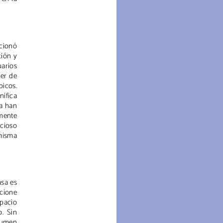
ccionó
ción y
uarios
ger de
picos.
nifica
ra han
lmente
icioso
 misma
asa es
cione
spacio
o. Sin
lumen