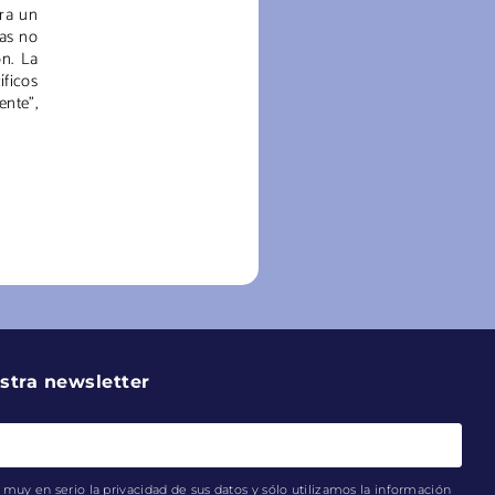
ara un
das no
n. La
íficos
ente”,
stra newsletter
muy en serio la privacidad de sus datos y sólo utilizamos la información