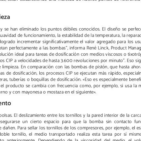
ieza
 se han eliminado los puntos débiles conocidos. El diseño se perfe
suavidad de funcionamiento, la estabilidad de la temperatura, la repara
ogrado incrementar significativamente el valor agregado para los us
aptan perfectamente a las bombas”, informa René Linck, Product Mana
lución ideal para tareas de dosificación con medios viscosos o tixotró
os CIP a velocidades de hasta 3.600 revoluciones por minuto”. Eso sig
e limpieza. En comparación con las bombas de pistón, que hasta aho
as de dosificación, los procesos CIP se ejecutan más rápido, especia
s, tuberías o boquillas de dosificación. «Eso es especialmente benef
 el producto se cambia con frecuencia como, por ejemplo, si usa la
urno y con mayonesa o mostaza en el siguiente».
iento
 bolsas. El deslizamiento entre los tornillos y la pared interior de la carc
asegurarse un cierto espacio para que la bomba sin contacto fun
e dañen. Para sellar los tornillos de los compresores, por ejemplo, el e
ble tornillo, el medio transportado realiza esta tarea por sí mism
ito anteriormente. Dependiendo de la viscosidad del medio, el vo