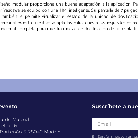
 diseño modular proporciona una buena adaptación a la aplicación. P
or Yaskawa se equipó con una HMI inteligente. Su pantalla de 7 pulga
ambién le permite visualizar el estado de la unidad de dosificació
rsonal experto mientras adapta las soluciones a los requisitos espec
uncional completa para nuestra unidad de dosificación de una sola fu
 evento
Suscríbete a nue
ia de Madrid
ellón 6
 Partenón 5, 28042 Madrid
En Easyfairs nos tomamos 