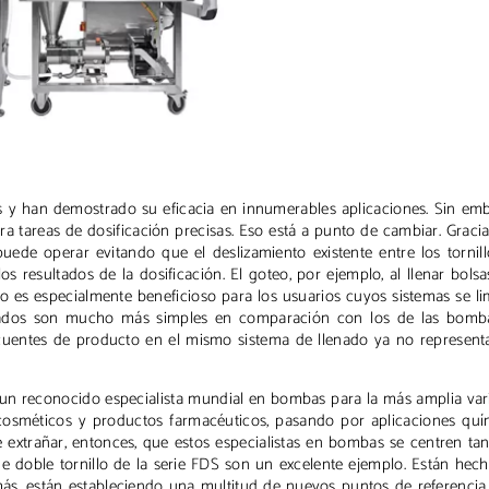
 y han demostrado su eficacia en innumerables aplicaciones. Sin em
 tareas de dosificación precisas. Eso está a punto de cambiar. Gracia
ede operar evitando que el deslizamiento existente entre los tornil
s resultados de la dosificación. El goteo, por ejemplo, al llenar bols
llo es especialmente beneficioso para los usuarios cuyos sistemas se l
crados son mucho más simples en comparación con los de las bomb
ecuentes de producto en el mismo sistema de llenado ya no represen
n reconocido especialista mundial en bombas para la más amplia var
 cosméticos y productos farmacéuticos, pasando por aplicaciones quí
de extrañar, entonces, que estos especialistas en bombas se centren ta
de doble tornillo de la serie FDS son un excelente ejemplo. Están hec
emás, están estableciendo una multitud de nuevos puntos de referencia