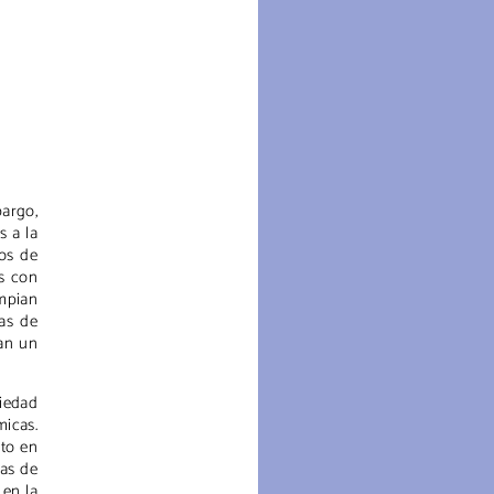
bargo,
s a la
los de
as con
impian
as de
tan un
iedad
micas.
nto en
has de
 en la