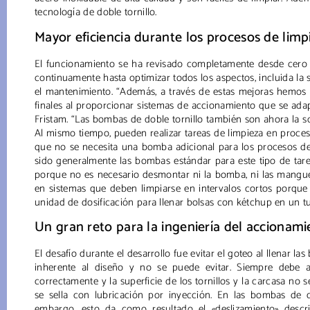
tecnología de doble tornillo.
Mayor eficiencia durante los procesos de limp
El funcionamiento se ha revisado completamente desde cero y
continuamente hasta optimizar todos los aspectos, incluida la 
el mantenimiento. “Además, a través de estas mejoras hemos l
finales al proporcionar sistemas de accionamiento que se ad
Fristam. “Las bombas de doble tornillo también son ahora la so
Al mismo tiempo, pueden realizar tareas de limpieza en proces
que no se necesita una bomba adicional para los procesos d
sido generalmente las bombas estándar para este tipo de tare
porque no es necesario desmontar ni la bomba, ni las manguera
en sistemas que deben limpiarse en intervalos cortos porque
unidad de dosificación para llenar bolsas con kétchup en un t
Un gran reto para la ingeniería del accionam
El desafío durante el desarrollo fue evitar el goteo al llenar las
inherente al diseño y no se puede evitar. Siempre debe 
correctamente y la superficie de los tornillos y la carcasa no s
se sella con lubricación por inyección. En las bombas de do
embargo, esto da como resultado el «deslizamiento» descr