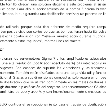
le tornillo ofrecen una solución elegante a este problema: el sist
uier goteo. Para ello, el accionamiento de la bomba funciona breve
de llenado, lo que garantiza una dosificación precisa y un proceso de l
sión utilizada, porque cada tipo diferente de medio requiere ramp
s tiempos de ciclo son cortos porque las bombas llenan hasta 80 bols
 estrecha colaboración con Yaskawa, nuestro socio durante muchos 
amente a estos requisitos”, informa Linck felizmente.
or
orcionan los servomotores Sigma 7 y los amplificadores adecuados
na alta resolución (codificador absoluto de 24 bits integrado) y u
xigentes. Son capaces de suprimir las vibraciones y las frecuenci
namiento. También están diseñados para una larga vida útil y funci
adicional. Gracias a sus dimensiones compactas, solo requieren un p
de dosificación que se utilizan comúnmente en las mesas giratorias 
ir durante la planificación del proyecto. Los servomotores de CA alt
suministro de 200 y 400 V, y son impresionantemente silenciosos c
IO controla el servoaccionamiento para el trabajo de dosificación.