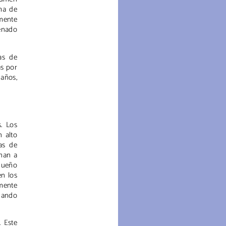
ema de
mente
lenado
as de
as por
años,
. Los
n alto
as de
onan a
equeño
en los
amente
uando
 Este