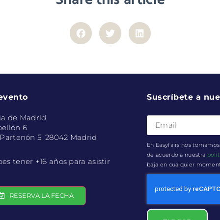
 evento
Suscríbete a nue
ia de Madrid
ellón 6
 Partenón 5, 28042 Madrid
En Easyfairs nos tomamos 
de acuerdo a nuestra
polí
es tener +16 años para asistir
baja en cualquier momento 
RESERVA LA FECHA