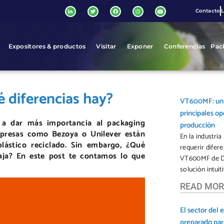
Contacto
L
Expositores & productos
Visitar
Exponer
Conferencias
Pac
é diferencias hay?
VT600MF: un ú
principales op
 a dar más importancia al packaging
producción
presas como Bezoya o Unilever están
En la industri
ástico reciclado. Sin embargo, ¿Qué
requerir difer
aja? En este post te contamos lo que
VT600MF de Dib
solución intuiti
READ MOR
El sector del
preparado par