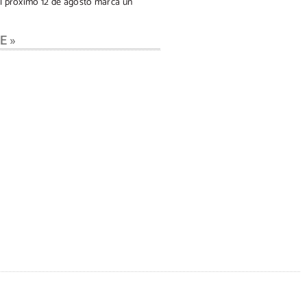
l próximo 12 de agosto marca un
E »