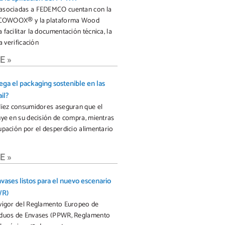
asociadas a FEDEMCO cuentan con la
 ECOWOOX® y la plataforma Wood
facilitar la documentación técnica, la
la verificación
E »
ega el packaging sostenible en las
il?
diez consumidores aseguran que el
uye en su decisión de compra, mientras
upación por el desperdicio alimentario
E »
vases listos para el nuevo escenario
WR)
 vigor del Reglamento Europeo de
iduos de Envases (PPWR, Reglamento