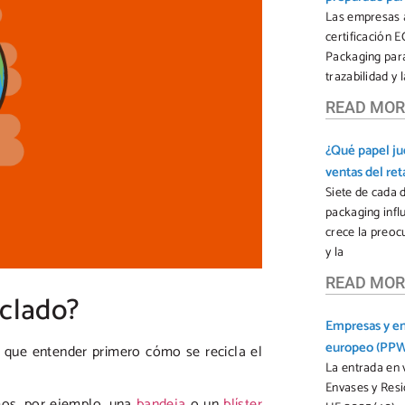
Las empresas 
certificación
Packaging para 
trazabilidad y 
READ MOR
¿Qué papel ju
ventas del reta
Siete de cada 
packaging infl
crece la preoc
y la
READ MOR
iclado?
Empresas y en
europeo (PP
y que entender primero cómo se recicla el
La entrada en
Envases y Res
emos, por ejemplo, una
bandeja
o un
blíster