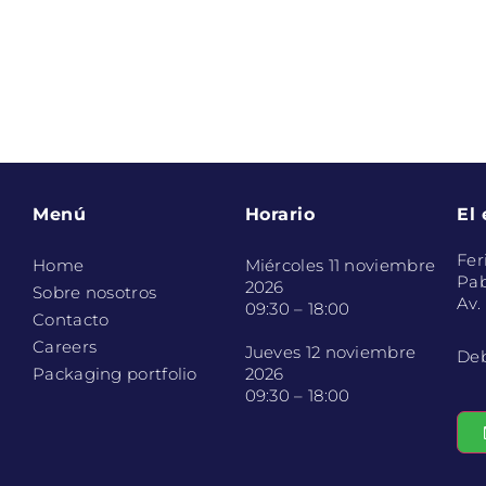
Menú
Horario
El
Fer
Home
Miércoles 11 noviembre
Pab
2026
Sobre nosotros
Av.
09:30 – 18:00
Contacto
Careers
Jueves 12 noviembre
Deb
Packaging portfolio
2026
09:30 – 18:00