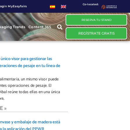
Co-located:
ogin MyEasyfairs
RESERVA TU STAND
kaging Trends
Content 365
REGÍSTRATE GRATIS
nico visor para gestionar las
eraciones de pesaje en tu línea de
a alimentaria, un mismo visor puede
entes operaciones de pesaje. El
al reúne todas ellas en una única
va,
E »
 envase y embalaje de madera está
a la aplicación del PPWR