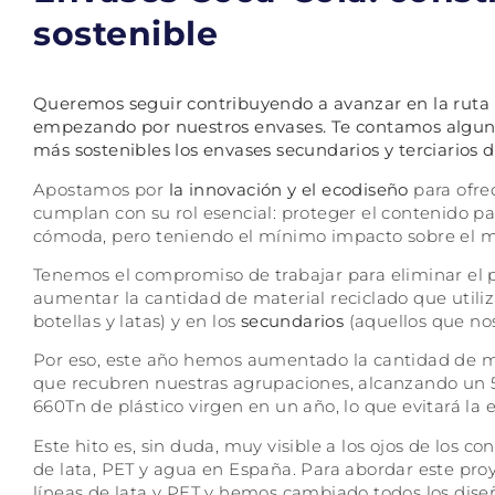
sostenible
Queremos seguir contribuyendo a avanzar en la ruta 
empezando por nuestros envases. Te contamos alguna
más sostenibles los envases secundarios y terciarios 
Apostamos por
la innovación y el ecodiseño
para ofre
cumplan con su rol esencial: proteger el contenido p
cómoda, pero teniendo el mínimo impacto sobre el 
Tenemos el compromiso de trabajar para eliminar el plá
aumentar la cantidad de material reciclado que util
botellas y latas) y en los
secundarios
(aquellos que no
Por eso, este año hemos aumentado la cantidad de mat
que recubren nuestras agrupaciones, alcanzando un 5
660Tn de plástico virgen en un año, lo que evitará la 
Este hito es, sin duda, muy visible a los ojos de los c
de lata, PET y agua en España. Para abordar este pr
líneas de lata y PET y hemos cambiado todos los diseñ