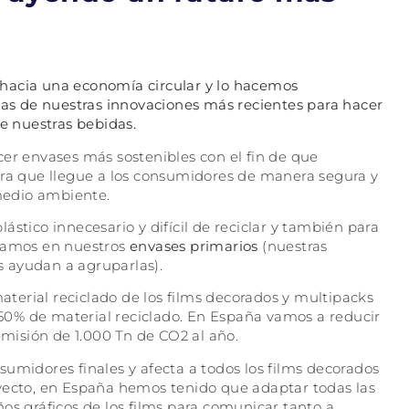
hacia una economía circular y lo hacemos
s de nuestras innovaciones más recientes para hacer
de nuestras bebidas.
cer envases más sostenibles con el fin de que
ara que llegue a los consumidores de manera segura y
medio ambiente.
stico innecesario y difícil de reciclar y también para
izamos en nuestros
envases primarios
(nuestras
s ayudan a agruparlas).
erial reciclado de los films decorados y multipacks
0% de material reciclado. En España vamos a reducir
emisión de 1.000 Tn de CO2 al año.
onsumidores finales y afecta a todos los films decorados
oyecto, en España hemos tenido que adaptar todas las
os gráficos de los films para comunicar tanto a