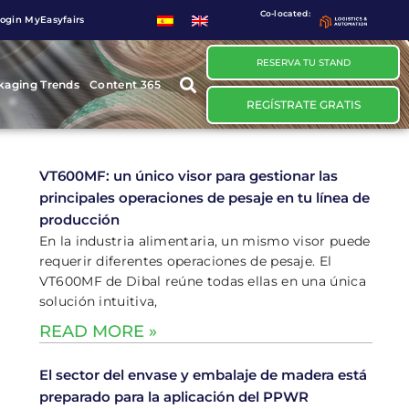
Co-located:
ogin MyEasyfairs
RESERVA TU STAND
kaging Trends
Content 365
REGÍSTRATE GRATIS
VT600MF: un único visor para gestionar las
principales operaciones de pesaje en tu línea de
producción
En la industria alimentaria, un mismo visor puede
requerir diferentes operaciones de pesaje. El
VT600MF de Dibal reúne todas ellas en una única
solución intuitiva,
READ MORE »
El sector del envase y embalaje de madera está
preparado para la aplicación del PPWR