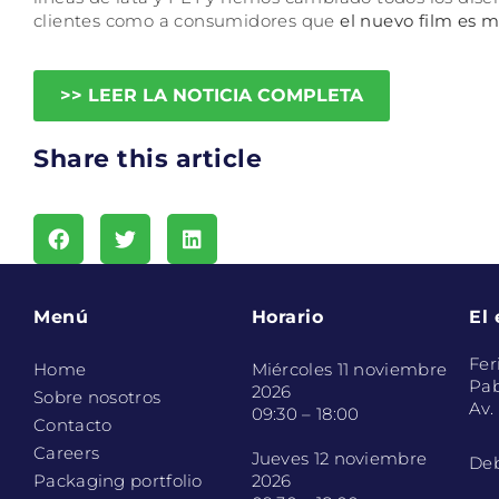
clientes como a consumidores que
el nuevo film es 
>> LEER LA NOTICIA COMPLETA
Share this article
Menú
Horario
El
Fer
Home
Miércoles 11 noviembre
Pab
2026
Sobre nosotros
Av.
09:30 – 18:00
Contacto
Careers
Jueves 12 noviembre
Deb
Packaging portfolio
2026