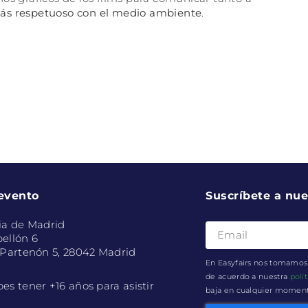
más respetuoso con el medio ambiente
.
 evento
Suscríbete a nue
ia de Madrid
ellón 6
 Partenón 5, 28042 Madrid
En Easyfairs nos tomamos 
de acuerdo a nuestra
polí
es tener +16 años para asistir
baja en cualquier momento 