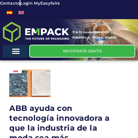
Contacto
Login MyEasyfairs
11 & 12 noviembre 2026
Pabellón 6 - IFEMA, Madrid
REGÍSTRATE GRATIS
ABB ayuda con
tecnología innovadora a
que la industria de la
moda sea más