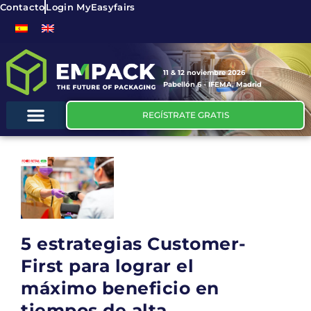
Contacto
Login MyEasyfairs
11 & 12 noviembre 2026
Pabellón 6 - IFEMA, Madrid
REGÍSTRATE GRATIS
5 estrategias Customer-
First para lograr el
máximo beneficio en
tiempos de alta