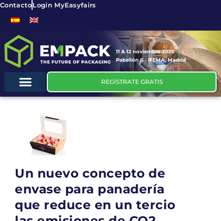
Contacto
Login MyEasyfairs
11 & 12 noviembre 2026
Pabellón 6 - IFEMA, Madrid
REGÍSTRATE GRATIS
Un nuevo concepto de
envase para panadería
que reduce en un tercio
las emisiones de CO2