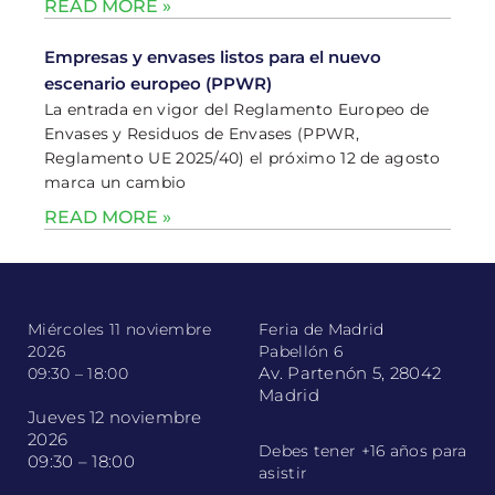
READ MORE »
Empresas y envases listos para el nuevo
escenario europeo (PPWR)
La entrada en vigor del Reglamento Europeo de
Envases y Residuos de Envases (PPWR,
Reglamento UE 2025/40) el próximo 12 de agosto
marca un cambio
READ MORE »
Miércoles 11 noviembre
Feria de Madrid
2026
Pabellón 6
Av. Partenón 5, 28042
09:30 – 18:00
Madrid
Jueves 12 noviembre
2026
Debes tener +16 años para
09:30 – 18:00
asistir