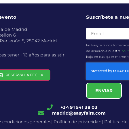
 evento
Suscríbete a nue
ia de Madrid
ellón 6
 Partenón 5, 28042 Madrid
En Easyfairs nos tomamos 
de acuerdo a nuestra
polí
es tener +16 años para asistir
baja en cualquier momento 
RESERVA LA FECHA
ENVIAR
+34 91 541 38 03
madrid@easyfairs.com
y condiciones generales
| Política de privacidad
| Política d