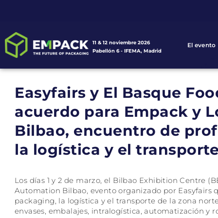
11 & 12 noviembre 2026
El evento
Pabellón 6 - IFEMA, Madrid
Easyfairs y El Basque Foo
acuerdo para Empack y L
Bilbao, encuentro de prof
la logística y el transport
Los días 1 y 2 de marzo, el Bilbao Exhibition Centre (
Automation Bilbao, evento organizado por Easyfairs qu
packaging, la logística y el transporte de la zona nort
envases, embalajes, intralogística, automatización y 