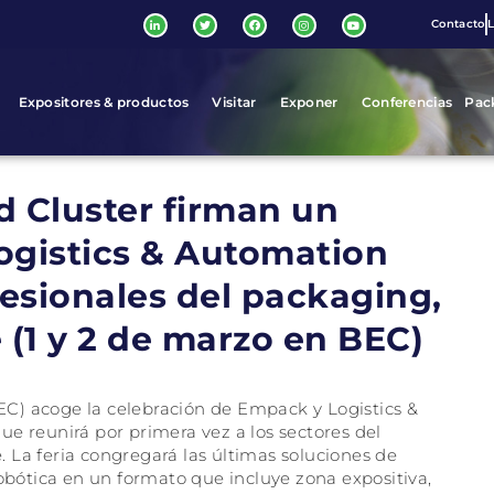
Contacto
L
Expositores & productos
Visitar
Exponer
Conferencias
Pac
d Cluster firman un
ogistics & Automation
esionales del packaging,
e (1 y 2 de marzo en BEC)
BEC) acoge la celebración de Empack y Logistics &
e reunirá por primera vez a los sectores del
e. La feria congregará las últimas soluciones de
robótica en un formato que incluye zona expositiva,