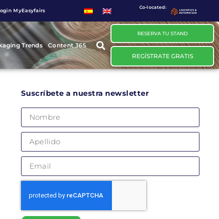
Co-located:
ogin MyEasyfairs
RESERVA TU STAND
kaging Trends
Content 365
REGÍSTRATE GRATIS
Suscríbete a nuestra newsletter