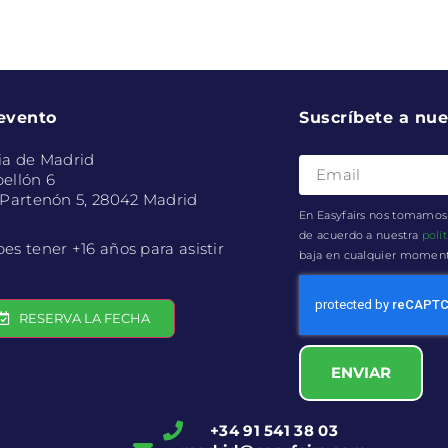
 evento
Suscríbete a nue
ia de Madrid
ellón 6
 Partenón 5, 28042 Madrid
En Easyfairs nos tomamos 
de acuerdo a nuestra
polí
es tener +16 años para asistir
baja en cualquier momento 
RESERVA LA FECHA
ENVIAR
+34 91 541 38 03