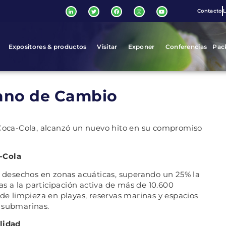
Contacto
L
Expositores & productos
Visitar
Exponer
Conferencias
Pac
éano de Cambio
 Coca-Cola, alcanzó un nuevo hito en su compromiso
a-Cola
de desechos en zonas acuáticas, superando un 25% la
ias a la participación activa de más de 10.600
 de limpieza en playas, reservas marinas y espacios
s submarinas.
ilidad