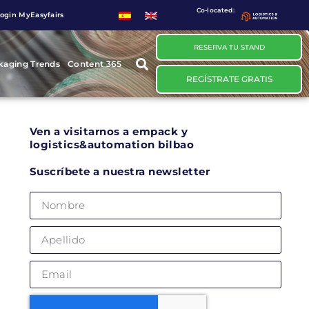
Co-located:
ogin MyEasyfairs
RESERVA TU STAND
kaging Trends
Content 365
REGÍSTRATE GRATIS
Ven a visitarnos a empack y
logistics&automation bilbao
Suscríbete a nuestra newsletter