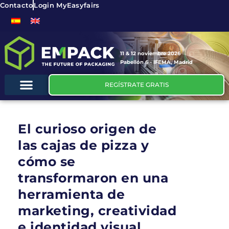
Contacto
Login MyEasyfairs
11 & 12 noviembre 2026
Pabellón 6 - IFEMA, Madrid
REGÍSTRATE GRATIS
El curioso origen de
las cajas de pizza y
cómo se
transformaron en una
herramienta de
marketing, creatividad
e identidad visual