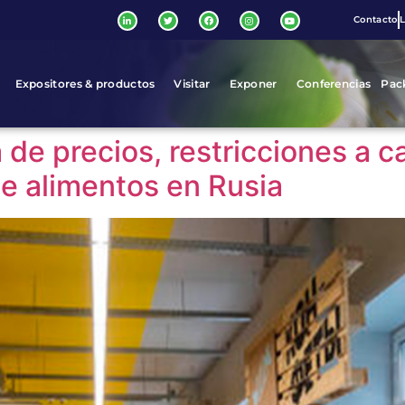
Contacto
L
Expositores & productos
Visitar
Exponer
Conferencias
Pac
 de precios, restricciones a 
e alimentos en Rusia