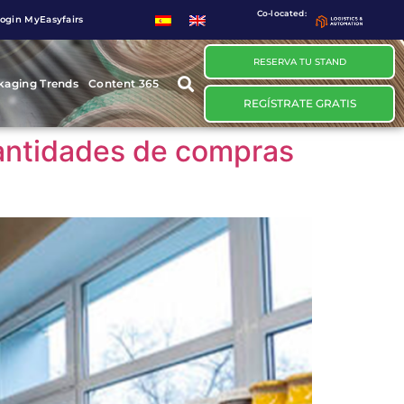
Co-located:
ogin MyEasyfairs
RESERVA TU STAND
kaging Trends
Content 365
REGÍSTRATE GRATIS
cantidades de compras