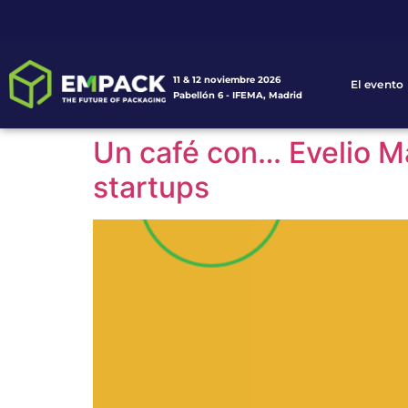
11 & 12 noviembre 2026
El evento
Pabellón 6 - IFEMA, Madrid
Un café con… Evelio Ma
startups