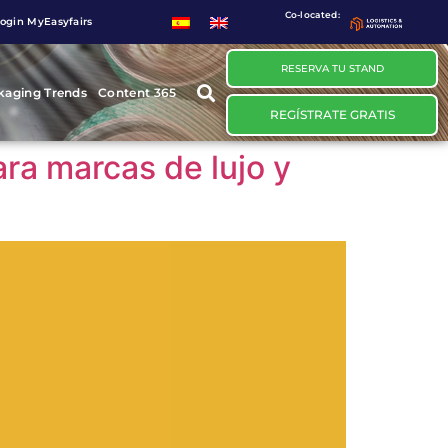
Co-located:
ogin MyEasyfairs
RESERVA TU STAND
kaging Trends
Content 365
REGÍSTRATE GRATIS
ra marcas de lujo y