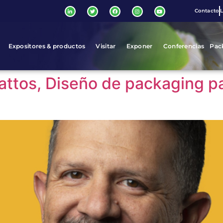
Contacto
L
Expositores & productos
Visitar
Exponer
Conferencias
Pac
ttos, Diseño de packaging pa