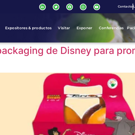
Contacto
L
Expositores & productos
Visitar
Exponer
Conferencias
Pac
 packaging de Disney para pr