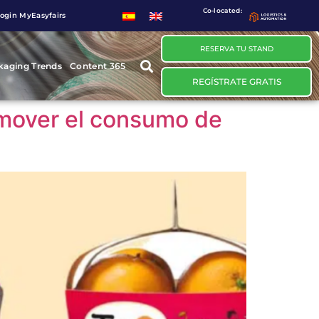
Co-located:
ogin MyEasyfairs
RESERVA TU STAND
kaging Trends
Content 365
REGÍSTRATE GRATIS
omover el consumo de