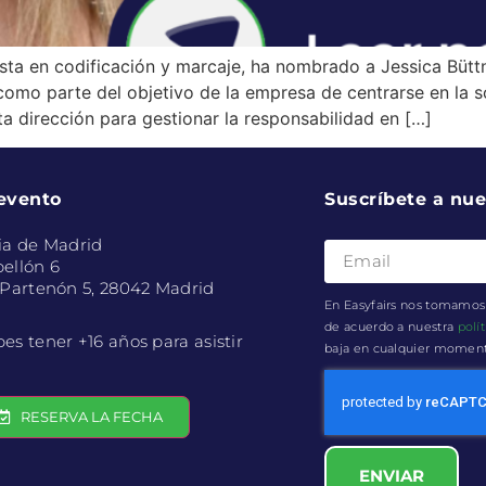
ista en codificación y marcaje, ha nombrado a Jessica Bü
mo parte del objetivo de la empresa de centrarse en la sos
ta dirección para gestionar la responsabilidad en […]
 evento
Suscríbete a nue
ia de Madrid
ellón 6
 Partenón 5, 28042 Madrid
En Easyfairs nos tomamos 
de acuerdo a nuestra
polí
es tener +16 años para asistir
baja en cualquier momento 
RESERVA LA FECHA
ENVIAR