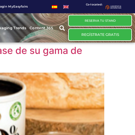
Co-located:
ogin MyEasyfairs
RESERVA TU STAND
kaging Trends
Content 365
REGÍSTRATE GRATIS
vase de su gama de