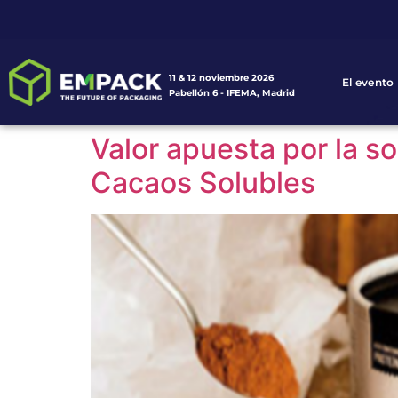
11 & 12 noviembre 2026
El evento
Pabellón 6 - IFEMA, Madrid
Valor apuesta por la s
Cacaos Solubles