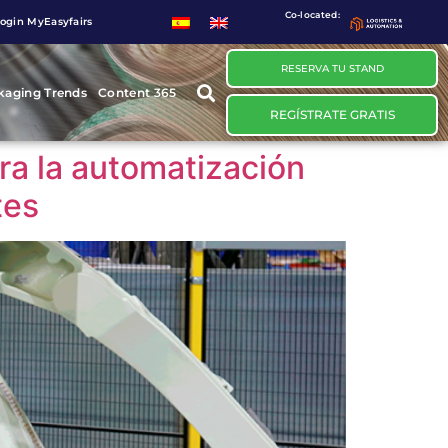
Co-located:
ogin MyEasyfairs
RESERVA TU STAND
kaging Trends
Content 365
REGÍSTRATE GRATIS
ara la automatización
tes