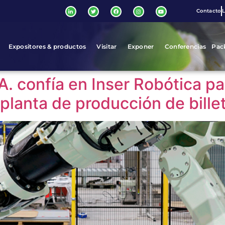
Contacto
L
Expositores & productos
Visitar
Exponer
Conferencias
Pac
.A. confía en Inser Robótica p
u planta de producción de bille