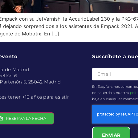
 Empack con su JetVarnish, la AccurioLabel 230 y la PKG-6
stá dejando sorprendidos a los asistentes de Empack 2021.
igente de Mobotix. En […]
 evento
Suscríbete a nue
ia de Madrid
ellón 6
 Partenón 5, 28042 Madrid
En Easyfairs nos tomamos 
de acuerdo a nuestra
polí
es tener +16 años para asistir
baja en cualquier momento 
RESERVA LA FECHA
ENVIAR