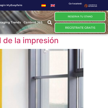
Co-located:
ogin MyEasyfairs
RESERVA TU STAND
kaging Trends
Content 365
REGÍSTRATE GRATIS
 de la impresión