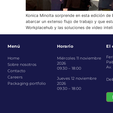
Konica Minolta sorprende en esta edición de
abarcar un extenso flujo de trabajo y que e
Workplacehub y las soluciones de video intel
Menú
Horario
El
Fer
Home
Miércoles 11 noviembre
Pab
2026
Sobre nosotros
Av.
09:30 – 18:00
Contacto
Careers
Jueves 12 noviembre
Deb
Packaging portfolio
2026
09:30 – 18:00