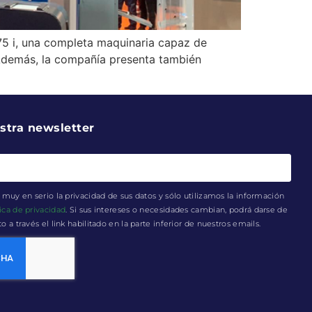
75 i, una completa maquinaria capaz de
 Además, la compañía presenta también
stra newsletter
muy en serio la privacidad de sus datos y sólo utilizamos la información
tica de privacidad
. Si sus intereses o necesidades cambian, podrá darse de
a través el link habilitado en la parte inferior de nuestros emails.