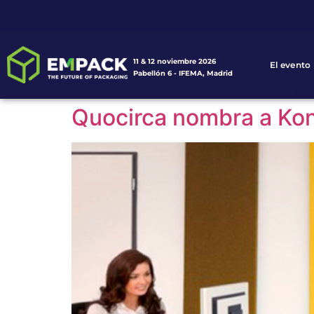
11 & 12 noviembre 2026
El evento
Pabellón 6 - IFEMA, Madrid
Quocirca nombra a Koni