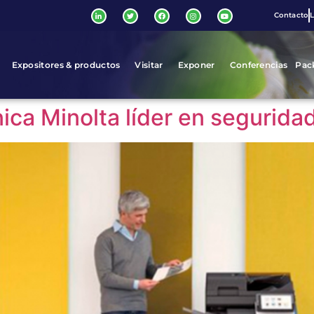
Contacto
L
Expositores & productos
Visitar
Exponer
Conferencias
Pac
ca Minolta líder en seguridad