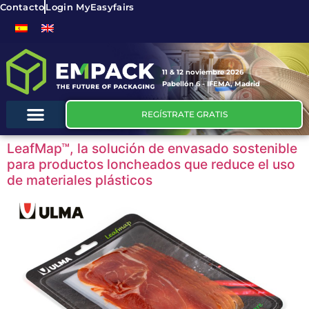
Contacto
Login MyEasyfairs
11 & 12 noviembre 2026
Pabellón 6 - IFEMA, Madrid
REGÍSTRATE GRATIS
LeafMap™, la solución de envasado sostenible
para productos loncheados que reduce el uso
de materiales plásticos