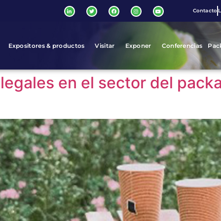
Contacto
L
Expositores & productos
Visitar
Exponer
Conferencias
Pac
 legales en el sector del pack