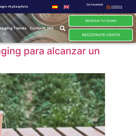
Co-located:
ogin MyEasyfairs
RESERVA TU STAND
kaging Trends
Content 365
REGÍSTRATE GRATIS
aging para alcanzar un