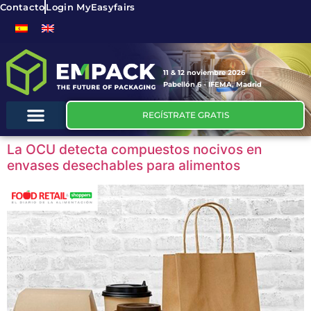
Contacto
Login MyEasyfairs
11 & 12 noviembre 2026
Pabellón 6 - IFEMA, Madrid
REGÍSTRATE GRATIS
La OCU detecta compuestos nocivos en
envases desechables para alimentos