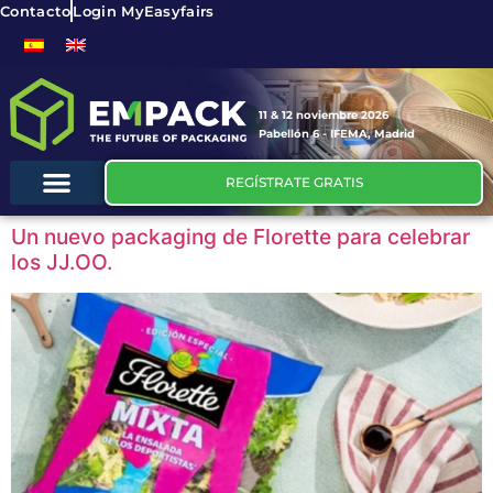
Contacto
Login MyEasyfairs
11 & 12 noviembre 2026
Pabellón 6 - IFEMA, Madrid
REGÍSTRATE GRATIS
Un nuevo packaging de Florette para celebrar
los JJ.OO.