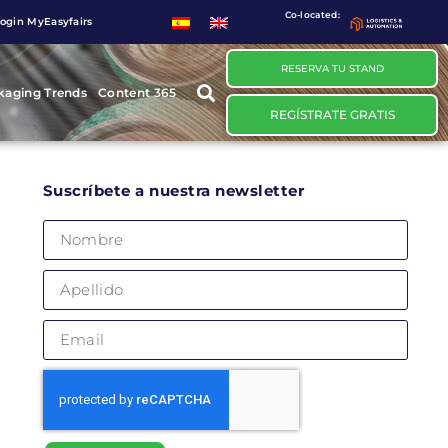
Co-located:
ogin MyEasyfairs
RESERVA TU STAND
kaging Trends
Content 365
REGÍSTRATE GRATIS
Suscríbete a nuestra newsletter