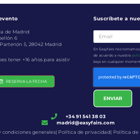
 evento
Suscríbete a nue
ia de Madrid
ellón 6
 Partenón 5, 28042 Madrid
En Easyfairs nos tomamos 
de acuerdo a nuestra
polí
es tener +16 años para asistir
baja en cualquier momento 
RESERVA LA FECHA
ENVIAR
+34 91 541 38 03
madrid@easyfairs.com
y condiciones generales
| Política de privacidad
| Política d