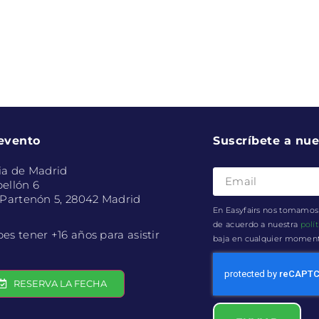
 evento
Suscríbete a nue
ia de Madrid
ellón 6
 Partenón 5, 28042 Madrid
En Easyfairs nos tomamos 
de acuerdo a nuestra
polí
es tener +16 años para asistir
baja en cualquier momento 
RESERVA LA FECHA