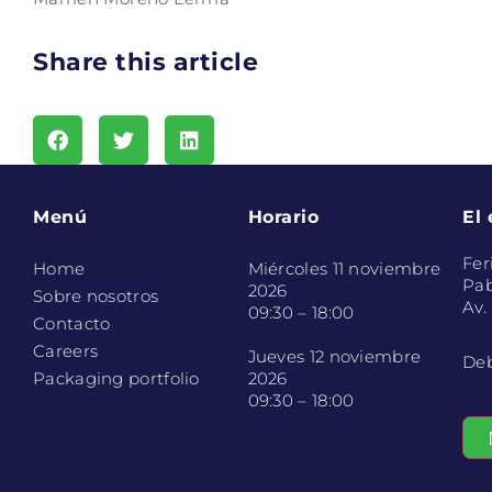
Share this article
Menú
Horario
El
Fer
Home
Miércoles 11 noviembre
Pab
2026
Sobre nosotros
Av.
09:30 – 18:00
Contacto
Careers
Jueves 12 noviembre
Deb
Packaging portfolio
2026
09:30 – 18:00