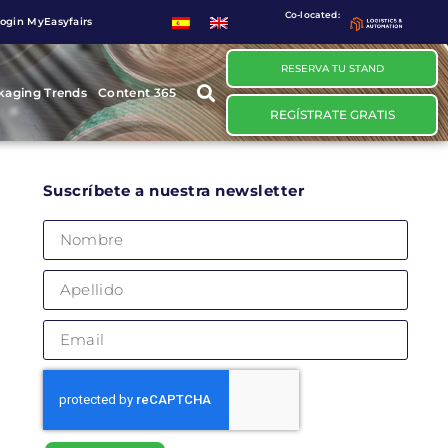
Co-located:
ogin MyEasyfairs
RESERVA TU STAND
kaging Trends
Content 365
REGÍSTRATE GRATIS
Suscríbete a nuestra newsletter