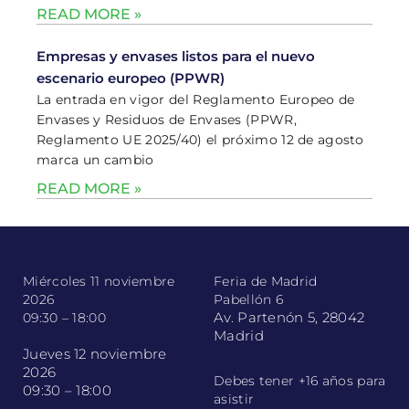
READ MORE »
Empresas y envases listos para el nuevo
escenario europeo (PPWR)
La entrada en vigor del Reglamento Europeo de
Envases y Residuos de Envases (PPWR,
Reglamento UE 2025/40) el próximo 12 de agosto
marca un cambio
READ MORE »
Miércoles 11 noviembre
Feria de Madrid
2026
Pabellón 6
Av. Partenón 5, 28042
09:30 – 18:00
Madrid
Jueves 12 noviembre
2026
Debes tener +16 años para
09:30 – 18:00
asistir