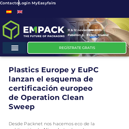
Contacto
Login MyEasyfairs
11 & 12 noviembre 2026
Pabellón 6 - IFEMA, Madrid
REGÍSTRATE GRATIS
Plastics Europe y EuPC
lanzan el esquema de
certificación europeo
de Operation Clean
Sweep
Desde Packnet nos hacemos eco de la