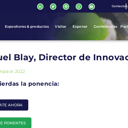
Contacto
L
Expositores & productos
Visitar
Exponer
Conferencias
Pac
el Blay, Director de Innova
mpack 2022
ierdas la ponencia:
RATE AHORA
DE PONENTES