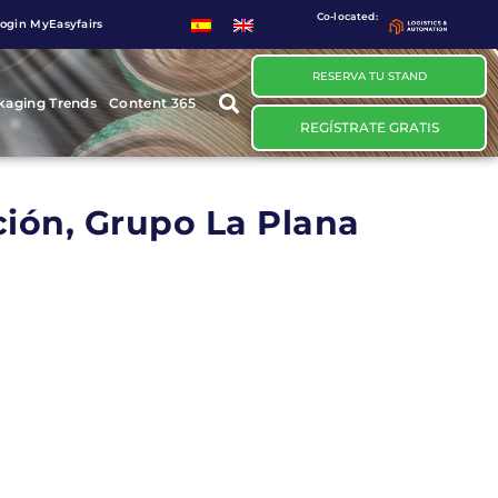
Co-located:
ogin MyEasyfairs
RESERVA TU STAND
kaging Trends
Content 365
REGÍSTRATE GRATIS
ción, Grupo La Plana