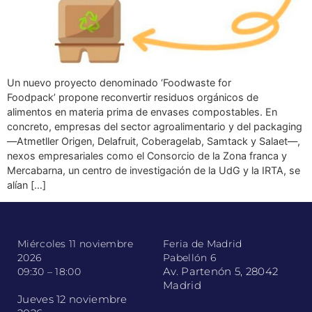
Un nuevo proyecto denominado ‘Foodwaste for
Foodpack’ propone reconvertir residuos orgánicos de
alimentos en materia prima de envases compostables. En
concreto, empresas del sector agroalimentario y del packaging
―Atmetller Origen, Delafruit, Coberagelab, Samtack y Salaet―,
nexos empresariales como el Consorcio de la Zona franca y
Mercabarna, un centro de investigación de la UdG y la IRTA, se
alían […]
Miércoles 11 noviembre
Feria de Madrid
2026
Pabellón 6
Av. Partenón 5, 28042
09:30 – 18:00
Madrid
Jueves 12 noviembre