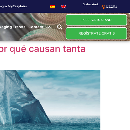
Co-located:
ogin MyEasyfairs
RESERVA TU STAND
kaging Trends
Content 365
REGÍSTRATE GRATIS
or qué causan tanta