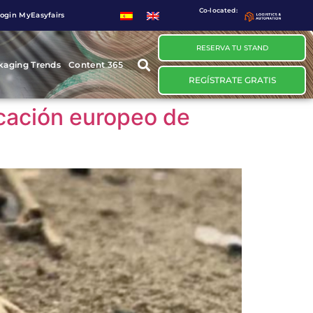
Co-located:
ogin MyEasyfairs
RESERVA TU STAND
kaging Trends
Content 365
REGÍSTRATE GRATIS
icación europeo de