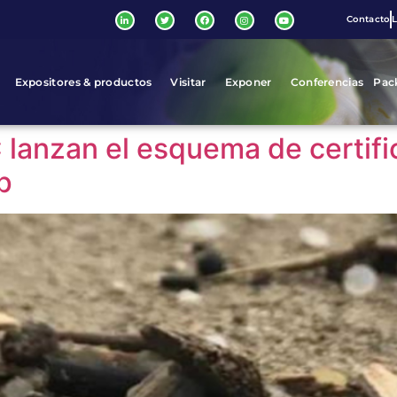
Contacto
L
Expositores & productos
Visitar
Exponer
Conferencias
Pac
 lanzan el esquema de certif
p