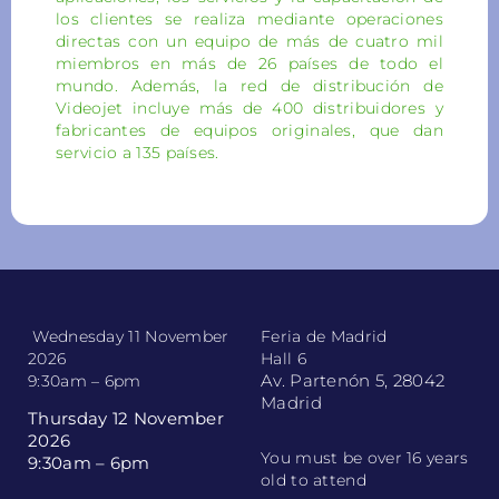
los clientes se realiza mediante operaciones
directas con un equipo de más de cuatro mil
miembros en más de 26 países de todo el
mundo. Además, la red de distribución de
Videojet incluye más de 400 distribuidores y
fabricantes de equipos originales, que dan
servicio a 135 países.
Wednesday 11 November
Feria de Madrid
2026
Hall 6
Av. Partenón 5, 28042
9:30am – 6pm
Madrid
Thursday 12 November
2026
You must be over 16 years
9:30am – 6pm
old to attend