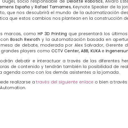
ez Gugel, socio responsable de
Deloitte Robotics
, Álvaro Est
iemens España
y
Rafael Tamames
, Keynote Speaker de la jo
nto, que nos descubrirá el mundo de la automatización de
ítica que estos cambios nos plantean en la construcción 
des marcas, como
HP 3D Printing
que presentará los últimos
, con
Bosch Rexroth
y la automatización basada en apertu
na mesa de debate, moderada por Alex Salvador, Gerente 
 a grandes players como
CCTV Center, ABB, KUKA
e
Ingenersun
odrán debatir e interactuar a través de las diferentes h
horas de contenido y tendrán también la posibilidad de real
la agenda como con los demás asistentes a la jornada.
uede realizarse a
través del siguiente enlace
o bien a través
 Automation.