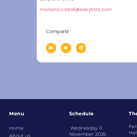
mariana.castell@easyfairs.com
Compartir
Menu
Schedule
Th
Fer
Home
Wednesday 11
Hal
November 2026
About us