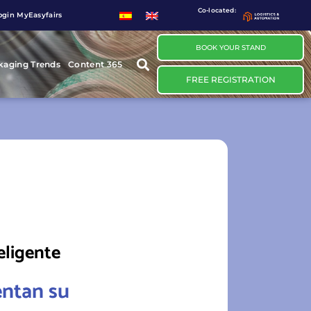
Co-located:
ogin MyEasyfairs
BOOK YOUR STAND
kaging Trends
Content 365
FREE REGISTRATION
eligente
entan su