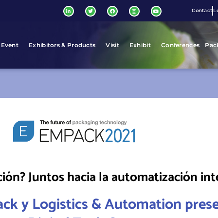
Contact
L
 Event
Exhibitors & Products
Visit
Exhibit
Conferences
Pac
ión? Juntos hacia la automatización int
ck y Logistics & Automation pres