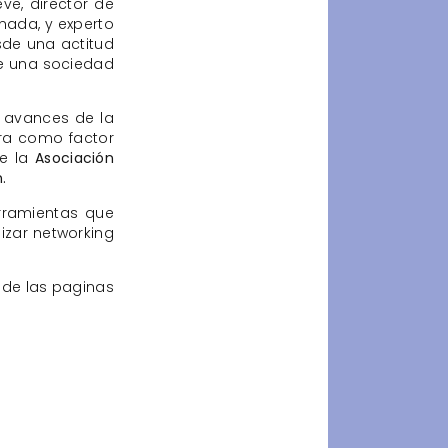
eve, ‎director de
rnada, y experto
sde una actitud
de una sociedad
 avances de la
ra como factor
de la
Asociación
.
erramientas que
izar networking
 de las paginas