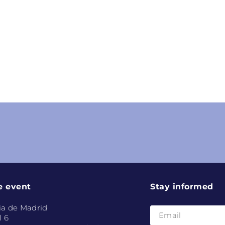
e event
Stay informed
ia de Madrid
l 6