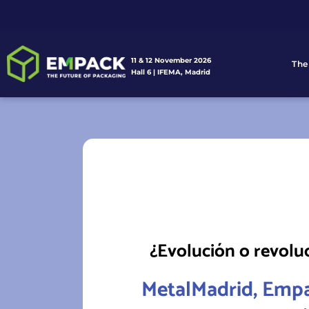
11 & 12 November 2026
The
Hall 6 | IFEMA, Madrid
¿Evolución o revoluc
MetalMadrid, Empa