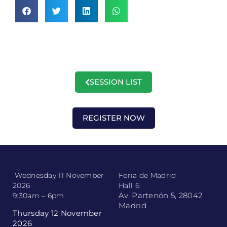
SESSION LIST
REGISTER NOW
Wednesday 11 November
Feria de Madrid
2026
Hall 6
Av. Partenón 5, 28042
9:30am – 6pm
Madrid
Thursday 12 November
2026