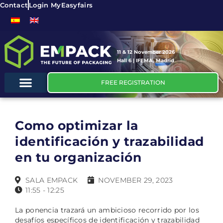
Contact
Login MyEasyfairs
11 & 12 November 2026
Hall 6 | IFEMA, Madrid
FREE REGISTRATION
Como optimizar la
identificación y trazabilidad
en tu organización
SALA EMPACK
NOVEMBER 29, 2023
11:55 - 12:25
La ponencia trazará un ambicioso recorrido por los
desafíos específicos de identificación y trazabilidad