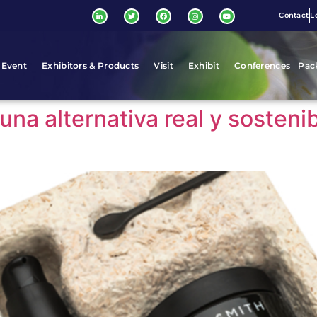
Contact
L
 Event
Exhibitors & Products
Visit
Exhibit
Conferences
Pac
a alternativa real y sosteni