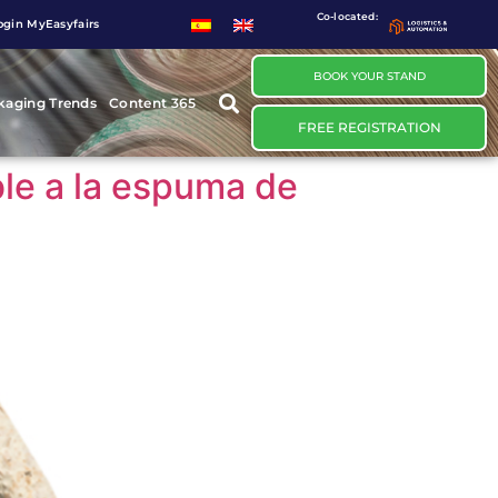
Co-located:
ogin MyEasyfairs
BOOK YOUR STAND
kaging Trends
Content 365
FREE REGISTRATION
ble a la espuma de