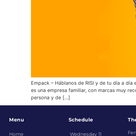
Empack – Háblanos de RISI y de tu día a día e
es una empresa familiar, con marcas muy rec
persona y de […]
Menu
Schedule
Th
Fer
Home
Wednesday 11