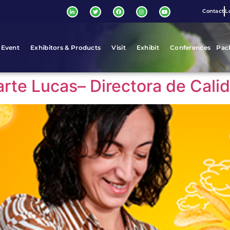
Contact
L
 Event
Exhibitors & Products
Visit
Exhibit
Conferences
Pac
arte Lucas– Directora de Cali