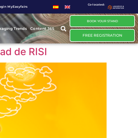
Co-located:
ogin MyEasyfairs
BOOK YOUR STAND
kaging Trends
Content 365
FREE REGISTRATION
dad de RISI