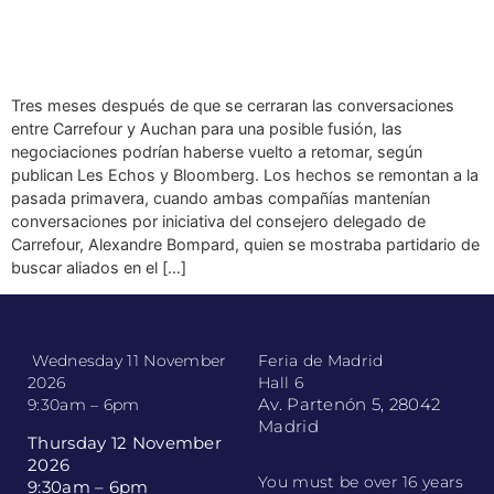
Tres meses después de que se cerraran las conversaciones
entre Carrefour y Auchan para una posible fusión, las
negociaciones podrían haberse vuelto a retomar, según
publican Les Echos y Bloomberg. Los hechos se remontan a la
pasada primavera, cuando ambas compañías mantenían
conversaciones por iniciativa del consejero delegado de
Carrefour, Alexandre Bompard, quien se mostraba partidario de
buscar aliados en el […]
Wednesday 11 November
Feria de Madrid
2026
Hall 6
Av. Partenón 5, 28042
9:30am – 6pm
Madrid
Thursday 12 November
2026
You must be over 16 years
9:30am – 6pm