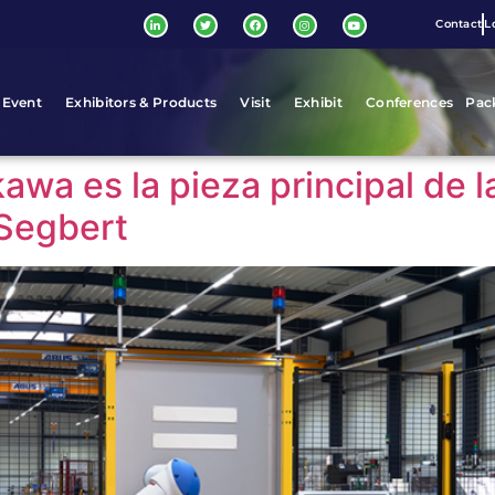
Contact
L
 Event
Exhibitors & Products
Visit
Exhibit
Conferences
Pac
wa es la pieza principal de l
 Segbert