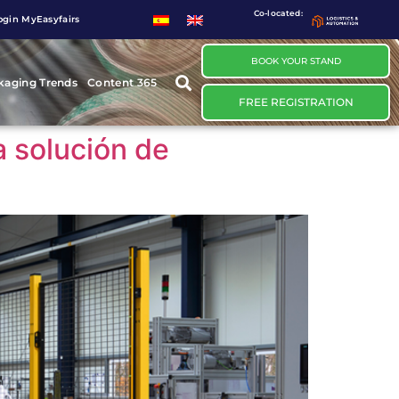
Co-located:
ogin MyEasyfairs
BOOK YOUR STAND
kaging Trends
Content 365
FREE REGISTRATION
a solución de