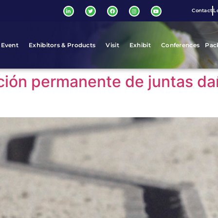
Contact
L
 Event
Exhibitors & Products
Visit
Exhibit
Conferences
Pac
ción permanente de juntas d