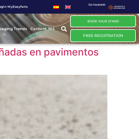
Co-located:
ogin MyEasyfairs
BOOK YOUR STAND
kaging Trends
Content 365
FREE REGISTRATION
añadas en pavimentos