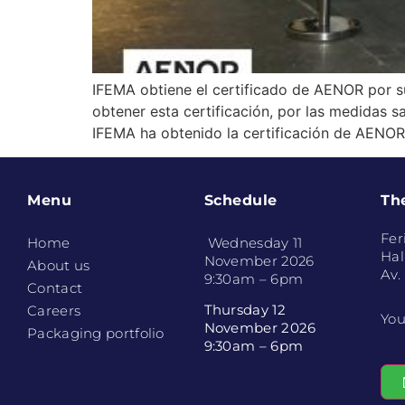
IFEMA obtiene el certificado de AENOR por su
obtener esta certificación, por las medidas 
IFEMA ha obtenido la certificación de AENOR 
Menu
Schedule
Th
Fer
Home
Wednesday 11
Hal
November 2026
About us
Av.
9:30am – 6pm
Contact
Thursday 12
Careers
You
November 2026
Packaging portfolio
9:30am – 6pm