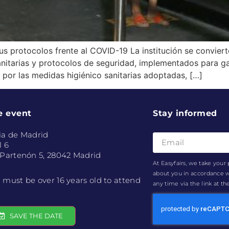
s protocolos frente al COVID-19 La institución se convierte
sanitarias y protocolos de seguridad, implementados para g
por las medidas higiénico sanitarias adoptadas, […]
e event
Stay informed
ia de Madrid
l 6
 Partenón 5, 28042 Madrid
At Easyfairs, we take your 
about you in accordance 
 must be over 16 years old to attend
any time via the link at t
SAVE THE DATE