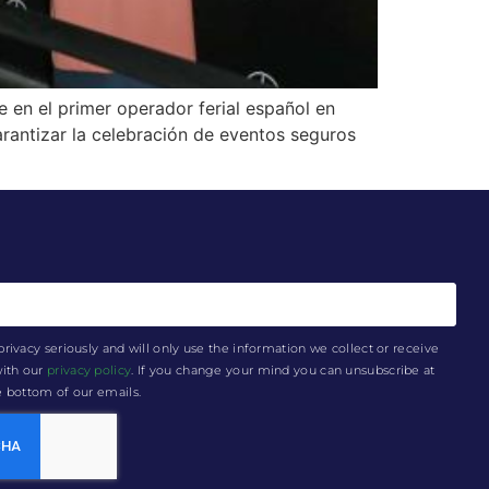
 en el primer operador ferial español en
arantizar la celebración de eventos seguros
privacy seriously and will only use the information we collect or receive
with our
privacy policy
. If you change your mind you can unsubscribe at
he bottom of our emails.