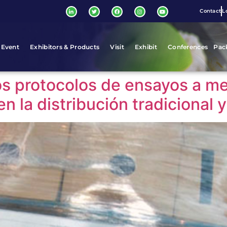
Contact
L
 Event
Exhibitors & Products
Visit
Exhibit
Conferences
Pac
os protocolos de ensayos a me
n la distribución tradicional