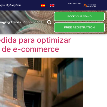
Co-located:
ogin MyEasyfairs
BOOK YOUR STAND
kaging Trends
Content 365
FREE REGISTRATION
dida para optimizar
 y de e-commerce