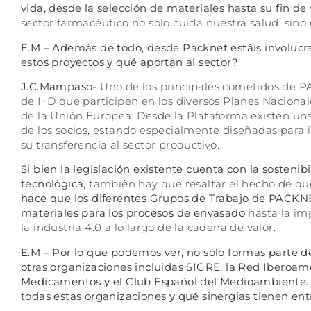
vida, desde la selección de materiales hasta su fin de 
sector farmacéutico no solo cuida nuestra salud, sin
E.M – Además de todo, desde Packnet estáis involucra
estos proyectos y qué aportan al sector?
J.C.Mampaso-
Uno de los principales cometidos de PA
de I+D que participen en los diversos Planes Naciona
de la Unión Europea. Desde la Plataforma existen una 
de los socios, estando especialmente diseñadas para 
su transferencia al sector productivo.
Si bien la legislación existente cuenta con la sosten
tecnológica,
también hay que resaltar el hecho de q
hace que los diferentes Grupos de Trabajo de PACKNE
materiales para los procesos de envasado
hasta la im
la industria 4.0 a lo largo de la cadena de valor.
E.M –
Por lo que podemos ver, no sólo formas parte d
otras organizaciones incluidas SIGRE, la Red Ibero
Medicamentos y el Club Español del Medioambiente. ¿C
todas estas organizaciones y qué sinergias tienen ent