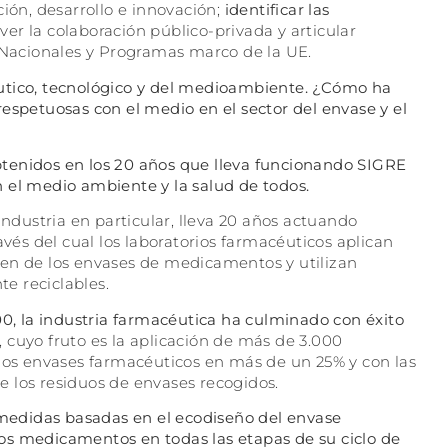
ción, desarrollo e innovación;
identificar las
er la colaboración público-privada y articular
s Nacionales y Programas marco de la UE.
utico, tecnológico y del medioambiente. ¿Cómo ha
espetuosas con el medio en el sector del envase y el
btenidos en los 20 años que lleva funcionando SIGRE
 el medio ambiente y la salud de todos.
industria en particular, lleva 20 años actuando
avés del cual los laboratorios farmacéuticos aplican
men de los envases de medicamentos y utilizan
e reciclables.
00, la industria farmacéutica ha culminado con éxito
, cuyo fruto es la aplicación de más de 3.000
 los envases farmacéuticos en más de un 25% y con las
de los residuos de envases recogidos.
y medidas basadas en el ecodiseño del envase
os medicamentos en todas las etapas de su ciclo de