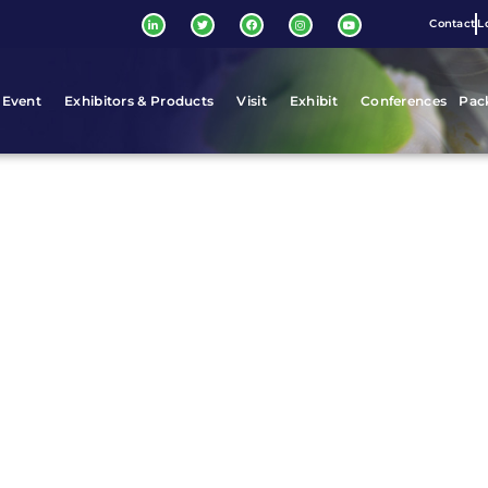
Contact
L
 Event
Exhibitors & Products
Visit
Exhibit
Conferences
Pac