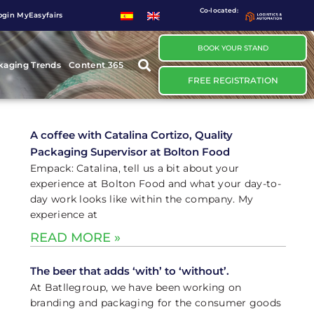
Co-located:
ogin MyEasyfairs
BOOK YOUR STAND
kaging Trends
Content 365
FREE REGISTRATION
A coffee with Catalina Cortizo, Quality
Packaging Supervisor at Bolton Food
Empack: Catalina, tell us a bit about your
experience at Bolton Food and what your day-to-
day work looks like within the company. My
experience at
READ MORE »
The beer that adds ‘with’ to ‘without’.
At Batllegroup, we have been working on
branding and packaging for the consumer goods