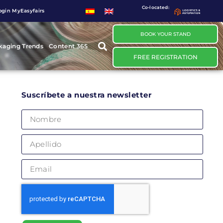
Co-located:
ogin MyEasyfairs
BOOK YOUR STAND
kaging Trends
Content 365
FREE REGISTRATION
Suscríbete a nuestra newsletter