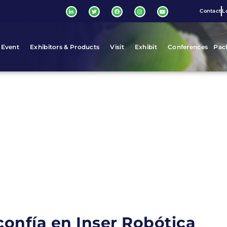
Contact
L
 Event
Exhibitors & Products
Visit
Exhibit
Conferences
Pac
 confía en Inser Robótica