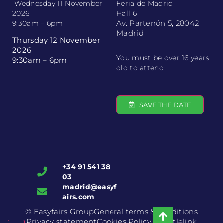
Wednesday 11 November
Feria de Madrid
2026
Hall 6
Av. Partenón 5, 28042
9:30am – 6pm
Madrid
Thursday 12 November
2026
You must be over 16 years
9:30am – 6pm
old to attend
SAVE THE DATE
+34 91 541 38
03
madrid@easyf
airs.com
© Easyfairs Group
General terms & conditions
Privacy statement
Cookies Policy
Whistlelink