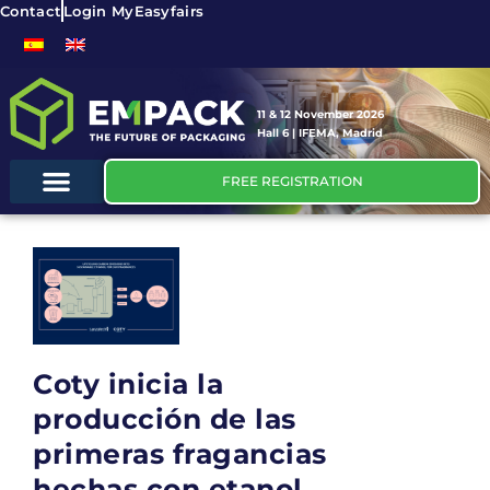
Contact
Login MyEasyfairs
11 & 12 November 2026
Hall 6 | IFEMA, Madrid
FREE REGISTRATION
Coty inicia la
producción de las
primeras fragancias
hechas con etanol