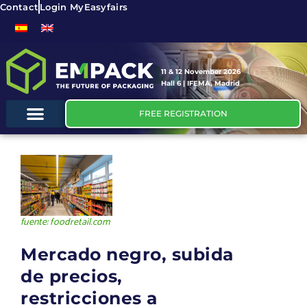
Contact
Login MyEasyfairs
11 & 12 November 2026
Hall 6 | IFEMA, Madrid
FREE REGISTRATION
fuente: foodretail.com
Mercado negro, subida
de precios,
restricciones a