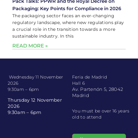
Pack Talks: PPWR and the Royal Decree on
Packaging: Key Points for Compliance in 2026
The packaging sector faces an ever-changing
regulatory landscape, where new regulations play
a crucial role in the transition towards a more
sustainable industry. In this
READ MORE »
Wednesday 11 November
Feria de Madrid
2026
Hall 6
Av. Partenón 5, 28042
9:30am – 6pm
Madrid
Thursday 12 November
2026
You must be over 16 years
9:30am – 6pm
old to attend