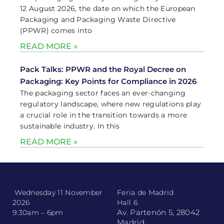
12 August 2026, the date on which the European
Packaging and Packaging Waste Directive
(PPWR) comes into
READ MORE »
Pack Talks: PPWR and the Royal Decree on
Packaging: Key Points for Compliance in 2026
The packaging sector faces an ever-changing
regulatory landscape, where new regulations play
a crucial role in the transition towards a more
sustainable industry. In this
READ MORE »
Wednesday 11 November
Feria de Madrid
2026
Hall 6
Av. Partenón 5, 28042
9:30am – 6pm
Madrid