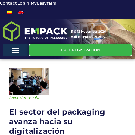
Contact
Login MyEasyfairs
11 & 12 November 2026
Hall 6 | IFEMA, Madrid
FREE REGISTRATION
fuente:foodreatil
El sector del packaging
avanza hacia su
digitalización