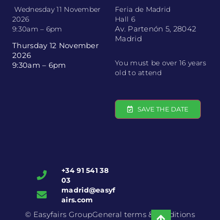
Wednesday 11 November
Feria de Madrid
2026
Hall 6
Av. Partenón 5, 28042
9:30am – 6pm
Madrid
Thursday 12 November
2026
You must be over 16 years
9:30am – 6pm
old to attend
SAVE THE DATE
+34 91 541 38
03
madrid@easyf
airs.com
© Easyfairs Group
General terms & conditions